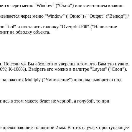
вается через меню "Window" ("Окно") или сочетанием клавиш
зывается через меню "Window" ("Окно") / "Оutput" ("Вывод") /
 Tool" и поставить галочку "Overprint Fill" ("Наложение
ринт на обводку объекта.
. Но если уж Вы абсолютно уверены в том, что Вам это нужно,
0%; K-100%). Выбрать его можно в палитре "Layers" ("Слои").
е наложения Multiply ("Умножение") пропала выворотка под
ь в этом макете будет не черной, а голубой, то при
, не превышающие толщиной 2 мм. В этих случаях проступающее