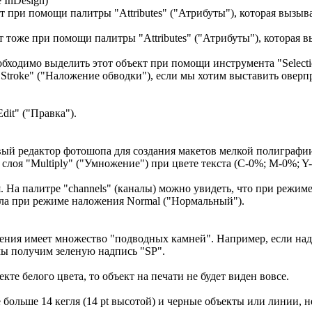
 InDesign)
ит при помощи палитры "Attributes" ("Атрибуты"), которая вызы
тоже при помощи палитры "Attributes" ("Атрибуты"), которая вы
обходимо выделить этот объект при помощи инструмента "Selection
nt Stroke" ("Наложение обводки"), если мы хотим выставить оверп
dit" ("Правка").
вый редактор фотошопа для создания макетов мелкой полиграфии
лоя "Multiply" ("Умножение") при цвете текста (С-0%; M-0%; Y-
. На палитре "channels" (каналы) можно увидеть, что при режим
вала при режиме наложения Normal ("Нормальный").
ия имеет множество "подводных камней". Например, если надпис
мы получим зеленую надпись "SP".
е белого цвета, то объект на печати не будет виден вовсе.
е больше 14 кегля (14 pt высотой) и черные объекты или линии