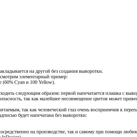
накладывается на другой без создания выворотки.
ассмотрим элементарный пример:
 (60% Cyan и 100 Yellow).
исходить следующим образом: первой напечатается плашка с выво
я опасность, так как малейшее несовмещение цветов может привес
 читаемым, так как человеческий глаз очень восприимчив к пер
надписью будет напечатана без выворотки:
посредственно на производстве, так и самому при помощи люби