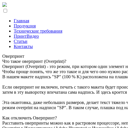
Главная
Продукция
Технические требования
ПринтВидео
Статьи
Контакты
Оверпринт
Что такое оверпринт (Overprint)?
Оверпринт (Overprint) - это режим, при котором один элемент 
Чтобы проще понять, что же это такое и для чего оно нужно р
В нашем макете надпись "SP" (100 % K) расположена на плашке
Если оверпринт не включен, печать с такого макета будет про
затем в эту выворотку впечатана сама надпись. И здесь кроетс
Эта окантовка, даже небольших размеров, делает текст тяжело
режим overprint на надписи "SP". В таком случае, плашка под 
Как отключить Оверпринт?
Расставить оверпринты можно как в растровом процессоре, не