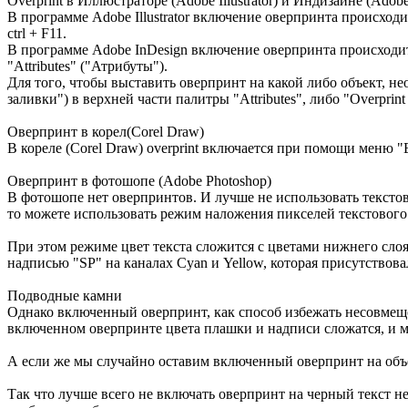
Overprint в Иллюстраторе (Adobe Illustrator) и Индизайне (Adobe
В программе Adobe Illustrator включение оверпринта происход
ctrl + F11.
В программе Adobe InDesign включение оверпринта происходит 
"Attributes" ("Атрибуты").
Для того, чтобы выставить оверпринт на какой либо объект, не
заливки") в верхней части палитры "Attributes", либо "Overpri
Оверпринт в корел(Corel Draw)
В кореле (Corel Draw) overprint включается при помощи меню "E
Оверпринт в фотошопе (Adobe Photoshop)
В фотошопе нет оверпринтов. И лучше не использовать тексто
то можете использовать режим наложения пикселей текстового с
При этом режиме цвет текста сложится с цветами нижнего слоя
надписью "SP" на каналах Cyan и Yellow, которая присутство
Подводные камни
Однако включенный оверпринт, как способ избежать несовмещен
включенном оверпринте цвета плашки и надписи сложатся, и 
А если же мы случайно оставим включенный оверпринт на объект
Так что лучше всего не включать оверпринт на черный текст н