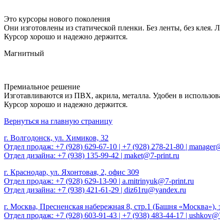
Это курсоры нового поколения
Они изготовлены из статической пленки. Без ленты, без клея. Л
Курсор хорошо и надежно держится.
Магнитный
Премиальное решение
Изготавливаются из ПВХ, акрила, металла. Удобен в использов
Курсор хорошо и надежно держится.
Вернуться на главную страницу
г. Волгодонск, ул. Химиков, 32
Отдел продаж: +7 (928) 629-67-10 | +7 (928) 278-21-80 | manager@
Отдел дизайна: +7 (938) 135-99-42 | maket@7-print.ru
г. Краснодар, ул. Яхонтовая, 2, офис 309
Отдел продаж: +7 (928) 629-13-90 | a.mitrinyuk@7-print.ru
Отдел дизайна: +7 (938) 421-61-29 | diz61ru@yandex.ru
г. Москва, Пресненская набережная 8, стр.1 (Башня «Москва»), 
Отдел продаж: +7 (928) 603-91-43 | +7 (938) 483-44-17 |
ushkov@7