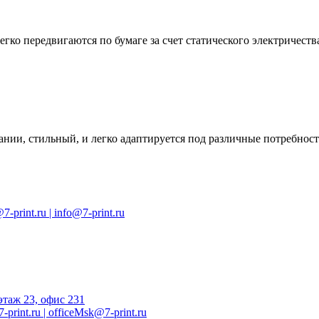
егко передвигаются по бумаге за счет статического электричеств
ании, стильный, и легко адаптируется под различные потребност
7-print.ru |
info@7-print.ru
этаж 23, офис 231
-print.ru
|
officeMsk@7-print.ru